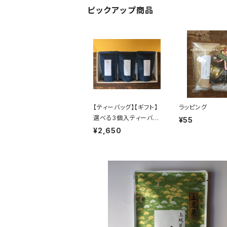
ピックアップ商品
【ティーバッグ】【ギフト】
ラッピング
選べる3個入ティーバッ
¥55
グセット
¥2,650