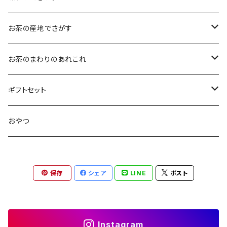
大袋（70g）
水出し煎茶
12ｇ
まろやか
お茶の産地でさがす
ティーバッグタイプ
玄米茶
30g
すっきり
島根・鳥取のお茶
お茶のまわりのあれこれ
100g
水出し煎茶
島根のお茶
ほうじ茶
▶︎ティーバッグ10個入
フルーティー
九州のお茶
フィルタインボトル
ギフトセット
鳥取のお茶
八女茶
フレーバーティー
ティーバッグ1個入
コクがある
近畿・東海のお茶
急須
煎茶ギフト
おやつ
知覧茶
宇治
その他のお茶
ティーバッグ3個入
香りゆたか
伊勢
茶道具・小物
茶器+お茶ギフト
保存
シェア
LINE
ポスト
屋久島煎茶
健康茶
番茶
ティーバッグ10個入り
西尾
抹茶ギフト
100g
本山
煎茶と干し柿ギフト
Instagram