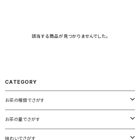
該当する商品が見つかりませんでした。
CATEGORY
お茶の種類でさがす
煎茶
お茶の量でさがす
小袋（12g）
抹茶
70ｇ
味わいでさがす