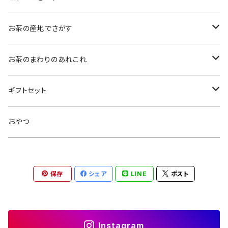
大袋（70g）
水出し煎茶
12ｇ
まろやか
お茶の産地でさがす
ティーバッグタイプ
玄米茶
30g
すっきり
島根・鳥取のお茶
お茶のまわりのあれこれ
100g
水出し煎茶
島根のお茶
ほうじ茶
▶︎ティーバッグ10個入
フルーティー
九州のお茶
フィルタインボトル
ギフトセット
鳥取のお茶
八女茶
フレーバーティー
ティーバッグ1個入
コクがある
近畿・東海のお茶
急須
煎茶ギフト
おやつ
知覧茶
宇治
その他のお茶
ティーバッグ3個入
香りゆたか
伊勢
茶道具・小物
茶器+お茶ギフト
保存
シェア
LINE
ポスト
屋久島煎茶
健康茶
番茶
ティーバッグ10個入り
西尾
抹茶ギフト
100g
本山
煎茶と干し柿ギフト
Instagram