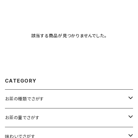
該当する商品が見つかりませんでした。
CATEGORY
お茶の種類でさがす
煎茶
お茶の量でさがす
小袋（12g）
抹茶
70ｇ
味わいでさがす