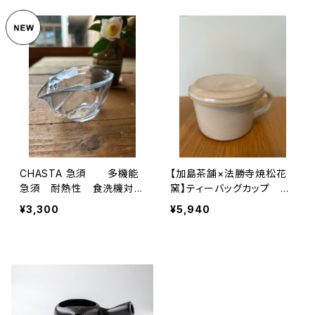
CHASTA 急須 多機能
【加島茶舗×法勝寺焼松花
急須 耐熱性 食洗機対
窯】ティーバッグカップ
応 割れにくい 内容量約1
ティーバッグ用カップ 蓋つ
¥3,300
¥5,940
80㏄（満水時250㏄）
き 蓋は小皿利用も可 法
勝寺焼松花窯とのコラボ
白色