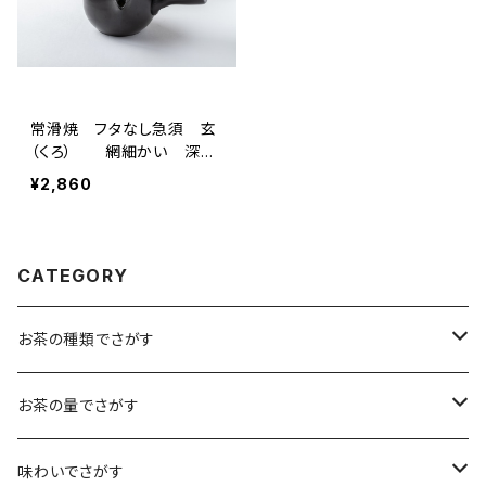
常滑焼 フタなし急須 玄
（くろ） 網細かい 深蒸
し茶も対応可 ２８０㎖
¥2,860
黒色のみ 常滑焼
CATEGORY
お茶の種類でさがす
煎茶
お茶の量でさがす
小袋（12g）
抹茶
70ｇ
味わいでさがす