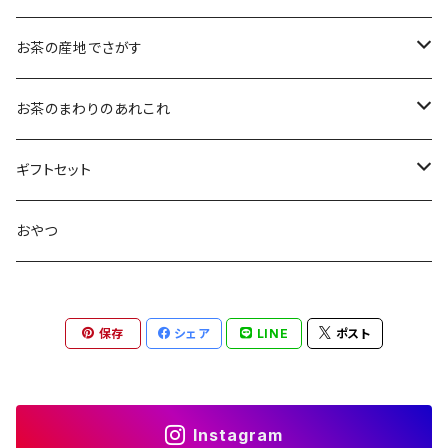
大袋（70g）
水出し煎茶
12ｇ
まろやか
お茶の産地でさがす
ティーバッグタイプ
玄米茶
30g
すっきり
島根・鳥取のお茶
お茶のまわりのあれこれ
100g
水出し煎茶
島根のお茶
ほうじ茶
▶︎ティーバッグ10個入
フルーティー
九州のお茶
フィルタインボトル
ギフトセット
鳥取のお茶
八女茶
フレーバーティー
ティーバッグ1個入
コクがある
近畿・東海のお茶
急須
煎茶ギフト
おやつ
知覧茶
宇治
その他のお茶
ティーバッグ3個入
香りゆたか
伊勢
茶道具・小物
茶器+お茶ギフト
保存
シェア
LINE
ポスト
屋久島煎茶
健康茶
番茶
ティーバッグ10個入り
西尾
抹茶ギフト
100g
本山
煎茶と干し柿ギフト
Instagram