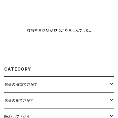
該当する商品が見つかりませんでした。
CATEGORY
お茶の種類でさがす
煎茶
お茶の量でさがす
小袋（12g）
抹茶
70ｇ
味わいでさがす