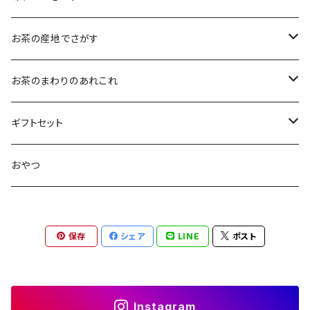
大袋（70g）
水出し煎茶
12ｇ
まろやか
お茶の産地でさがす
ティーバッグタイプ
玄米茶
30g
すっきり
島根・鳥取のお茶
お茶のまわりのあれこれ
100g
水出し煎茶
島根のお茶
ほうじ茶
▶︎ティーバッグ10個入
フルーティー
九州のお茶
フィルタインボトル
ギフトセット
鳥取のお茶
八女茶
フレーバーティー
ティーバッグ1個入
コクがある
近畿・東海のお茶
急須
煎茶ギフト
おやつ
知覧茶
宇治
その他のお茶
ティーバッグ3個入
香りゆたか
伊勢
茶道具・小物
茶器+お茶ギフト
保存
シェア
LINE
ポスト
屋久島煎茶
健康茶
番茶
ティーバッグ10個入り
西尾
抹茶ギフト
100g
本山
煎茶と干し柿ギフト
Instagram