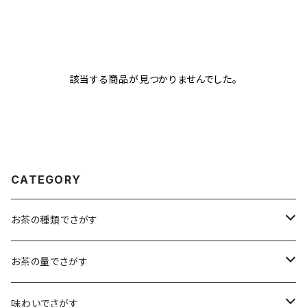
該当する商品が見つかりませんでした。
CATEGORY
お茶の種類でさがす
煎茶
お茶の量でさがす
小袋（12g）
抹茶
70ｇ
味わいでさがす