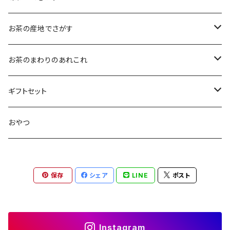
大袋（70g）
水出し煎茶
12ｇ
まろやか
お茶の産地でさがす
ティーバッグタイプ
玄米茶
30g
すっきり
島根・鳥取のお茶
お茶のまわりのあれこれ
100g
水出し煎茶
島根のお茶
ほうじ茶
▶︎ティーバッグ10個入
フルーティー
九州のお茶
フィルタインボトル
ギフトセット
鳥取のお茶
八女茶
フレーバーティー
ティーバッグ1個入
コクがある
近畿・東海のお茶
急須
煎茶ギフト
おやつ
知覧茶
宇治
その他のお茶
ティーバッグ3個入
香りゆたか
伊勢
茶道具・小物
茶器+お茶ギフト
保存
シェア
LINE
ポスト
屋久島煎茶
健康茶
番茶
ティーバッグ10個入り
西尾
抹茶ギフト
100g
本山
煎茶と干し柿ギフト
Instagram