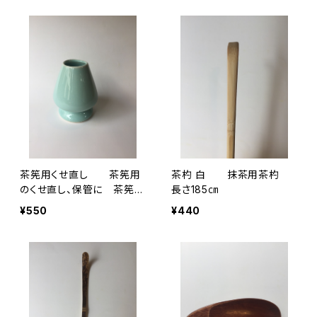
茶筅用くせ直し 茶筅用
茶杓 白 抹茶用茶杓
のくせ直し、保管に 茶筅の
長さ185㎝
形をキープ
¥550
¥440