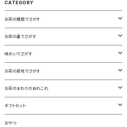
CATEGORY
お茶の種類でさがす
煎茶
お茶の量でさがす
小袋（12g）
抹茶
70ｇ
味わいでさがす
大袋（70g）
水出し煎茶
12ｇ
まろやか
お茶の産地でさがす
ティーバッグタイプ
玄米茶
30g
すっきり
島根・鳥取のお茶
お茶のまわりのあれこれ
100g
水出し煎茶
島根のお茶
ほうじ茶
▶︎ティーバッグ10個入
フルーティー
九州のお茶
フィルタインボトル
ギフトセット
鳥取のお茶
八女茶
フレーバーティー
ティーバッグ1個入
コクがある
近畿・東海のお茶
急須
煎茶ギフト
おやつ