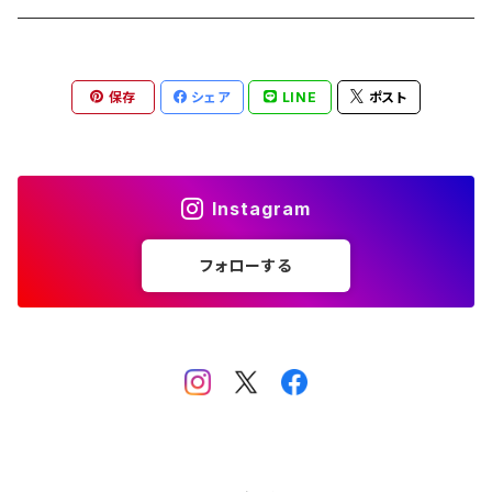
知覧茶
宇治
その他のお茶
ティーバッグ3個入
香りゆたか
伊勢
茶道具・小物
茶器+お茶ギフト
保存
シェア
LINE
ポスト
屋久島煎茶
健康茶
番茶
ティーバッグ10個入り
西尾
抹茶ギフト
100g
本山
煎茶と干し柿ギフト
Instagram
120g
牧之原
フォローする
400g
ブレンド
ティーバッグ大容量