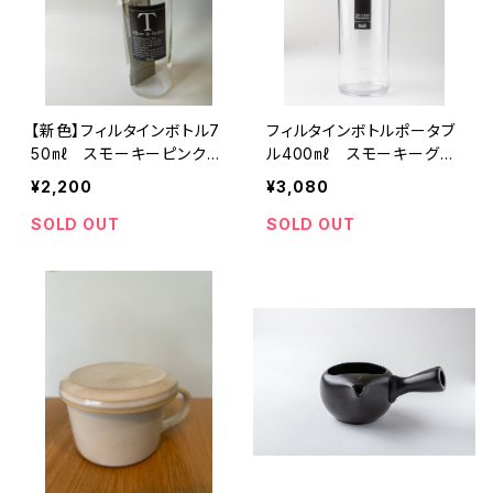
【新色】フィルタインボトル7
フィルタインボトルポータブ
50㎖ スモーキーピンク
ル400㎖ スモーキーグリ
水出し煎茶を作るのに
ーン 水出し煎茶作るの
¥2,200
¥3,080
茶葉そのまま入れてＯＫ
に ペットボトルサイズ 容
横倒しＯＫ 丸洗い可
量500㎖（実用容量400㎖）
SOLD OUT
SOLD OUT
横倒しＯＫ 丸洗い可
耐熱温度１００℃ 耐冷温
度０℃ 保温、保冷機能な
し