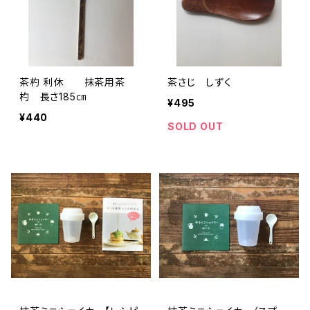
茶杓 利休 抹茶用茶
茶さじ しずく
杓 長さ185㎝
¥495
¥440
SOLD OUT