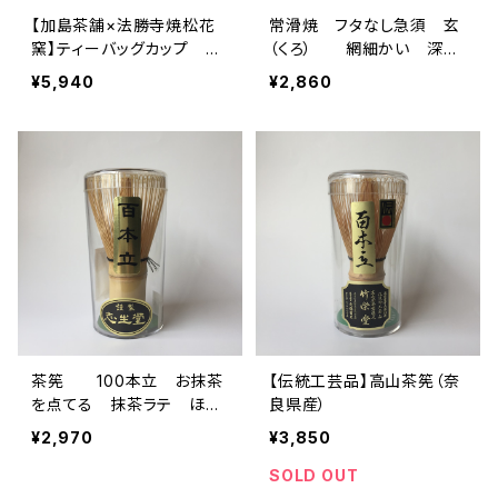
【加島茶舗×法勝寺焼松花
常滑焼 フタなし急須 玄
窯】ティーバッグカップ
（くろ） 網細かい 深蒸
ティーバッグ用カップ 蓋つ
し茶も対応可 ２８０㎖
¥5,940
¥2,860
き 蓋は小皿利用も可 法
黒色のみ 常滑焼
勝寺焼松花窯とのコラボ
白色
茶筅 100本立 お抹茶
【伝統工芸品】高山茶筅（奈
を点てる 抹茶ラテ ほう
良県産）
じ茶ラテ
¥2,970
¥3,850
SOLD OUT