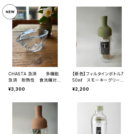
CHASTA 急須 多機能
【新色】フィルタインボトル7
急須 耐熱性 食洗機対
50㎖ スモーキーグリー
応 割れにくい 内容量約1
ン 水出し煎茶を作るの
¥3,300
¥2,200
80㏄（満水時250㏄）
に 茶葉そのまま入れてＯ
Ｋ 横倒しＯＫ 丸洗い可