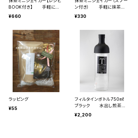
抹茶ミニシェイカー【レシピ
抹茶ミニシェイカー（スプー
BOOK付き】 手軽に抹
ン付き） 手軽に抹茶
茶を 抹茶のお菓子作りに
を 抹茶のお菓子作りにぜ
¥660
¥330
ぜひ お湯、食洗機使用不
ひ お湯、食洗機使用不
可 抹茶ラテ
可 抹茶ラテ
ラッピング
フィルタインボトル750㎖
ブラック 水出し煎茶を
¥55
作るのに 茶葉そのまま入
¥2,200
れてＯＫ 横倒しＯＫ 丸
洗い可