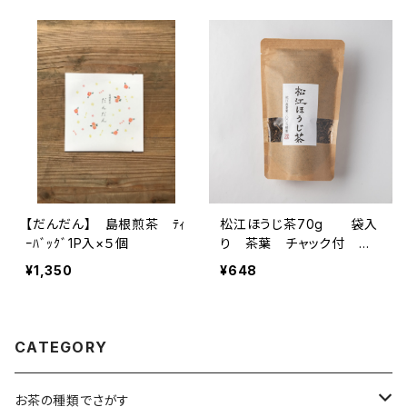
【だんだん】 島根煎茶 ﾃｨ
松江ほうじ茶70g 袋入
ｰﾊﾞｯｸﾞ1P入×５個
り 茶葉 チャック付 島
根ギフト プレゼント 島
¥1,350
¥648
根、松江のお土産に ほう
じ茶 緑茶 日本茶 カフ
ェインレス ティータイム
島根産 松江市産 農薬不
CATEGORY
使用
お茶の種類でさがす