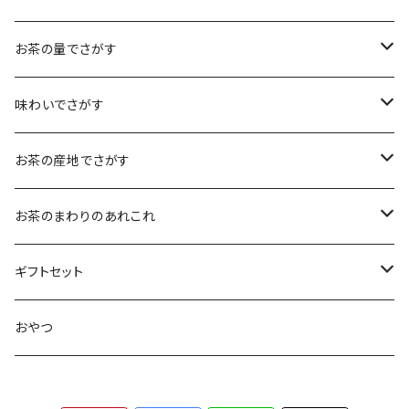
煎茶
お茶の量でさがす
小袋（12g）
抹茶
70ｇ
味わいでさがす
大袋（70g）
水出し煎茶
12ｇ
まろやか
お茶の産地でさがす
ティーバッグタイプ
玄米茶
30g
すっきり
島根・鳥取のお茶
お茶のまわりのあれこれ
100g
水出し煎茶
島根のお茶
ほうじ茶
▶︎ティーバッグ10個入
フルーティー
九州のお茶
フィルタインボトル
ギフトセット
鳥取のお茶
八女茶
フレーバーティー
ティーバッグ1個入
コクがある
近畿・東海のお茶
急須
煎茶ギフト
おやつ
知覧茶
宇治
その他のお茶
ティーバッグ3個入
香りゆたか
伊勢
茶道具・小物
茶器+お茶ギフト