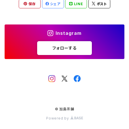
保存
シェア
LINE
ポスト
屋久島煎茶
健康茶
番茶
ティーバッグ10個入り
西尾
抹茶ギフト
100g
本山
煎茶と干し柿ギフト
Instagram
120g
牧之原
フォローする
400g
ブレンド
ティーバッグ大容量
© 加島茶舗
Powered by