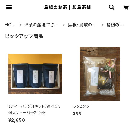
島根のお茶 | 加島茶舗
HOM
お茶の産地でさが
島根・鳥取のお
島根のお
E
す
茶
茶
ピックアップ商品
【ティーバッグ】【ギフト】選べる3
ラッピング
個入ティーバッグセット
¥55
¥2,650