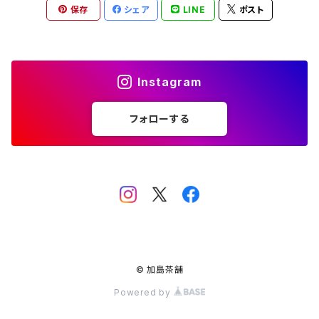
保存
シェア
LINE
ポスト
屋久島煎茶
健康茶
番茶
ティーバッグ10個入り
西尾
抹茶ギフト
100g
本山
煎茶と干し柿ギフト
Instagram
120g
牧之原
フォローする
400g
ブレンド
ティーバッグ大容量
© 加島茶舗
Powered by