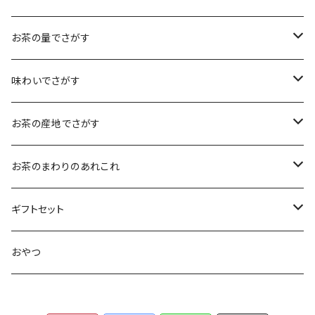
煎茶
お茶の量でさがす
小袋（12g）
抹茶
70ｇ
味わいでさがす
大袋（70g）
水出し煎茶
12ｇ
まろやか
お茶の産地でさがす
ティーバッグタイプ
玄米茶
30g
すっきり
島根・鳥取のお茶
お茶のまわりのあれこれ
100g
水出し煎茶
島根のお茶
ほうじ茶
▶︎ティーバッグ10個入
フルーティー
九州のお茶
フィルタインボトル
ギフトセット
鳥取のお茶
八女茶
フレーバーティー
ティーバッグ1個入
コクがある
近畿・東海のお茶
急須
煎茶ギフト
おやつ
知覧茶
宇治
その他のお茶
ティーバッグ3個入
香りゆたか
伊勢
茶道具・小物
茶器+お茶ギフト