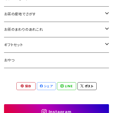
大袋（70g）
水出し煎茶
12ｇ
まろやか
お茶の産地でさがす
ティーバッグタイプ
玄米茶
30g
すっきり
島根・鳥取のお茶
お茶のまわりのあれこれ
100g
水出し煎茶
島根のお茶
ほうじ茶
▶︎ティーバッグ10個入
フルーティー
九州のお茶
フィルタインボトル
ギフトセット
鳥取のお茶
八女茶
フレーバーティー
ティーバッグ1個入
コクがある
近畿・東海のお茶
急須
煎茶ギフト
おやつ
知覧茶
宇治
その他のお茶
ティーバッグ3個入
香りゆたか
伊勢
茶道具・小物
茶器+お茶ギフト
保存
シェア
LINE
ポスト
屋久島煎茶
健康茶
番茶
ティーバッグ10個入り
西尾
抹茶ギフト
100g
本山
煎茶と干し柿ギフト
Instagram