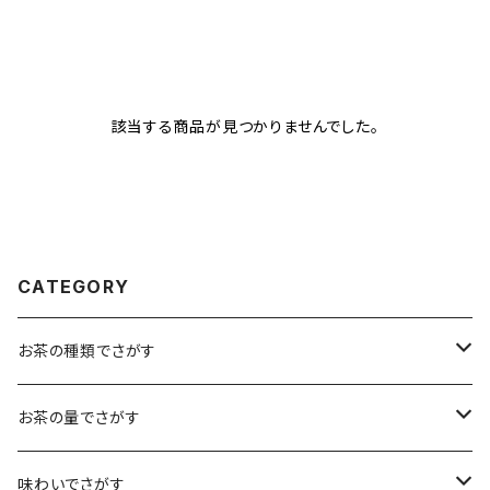
該当する商品が見つかりませんでした。
CATEGORY
お茶の種類でさがす
煎茶
お茶の量でさがす
小袋（12g）
抹茶
70ｇ
味わいでさがす