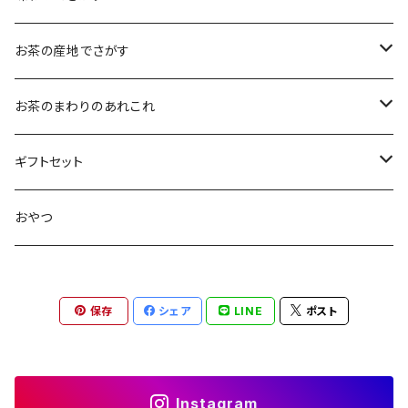
大袋（70g）
水出し煎茶
12ｇ
まろやか
お茶の産地でさがす
ティーバッグタイプ
玄米茶
30g
すっきり
島根・鳥取のお茶
お茶のまわりのあれこれ
100g
水出し煎茶
島根のお茶
ほうじ茶
▶︎ティーバッグ10個入
フルーティー
九州のお茶
フィルタインボトル
ギフトセット
鳥取のお茶
八女茶
フレーバーティー
ティーバッグ1個入
コクがある
近畿・東海のお茶
急須
煎茶ギフト
おやつ
知覧茶
宇治
その他のお茶
ティーバッグ3個入
香りゆたか
伊勢
茶道具・小物
茶器+お茶ギフト
保存
シェア
LINE
ポスト
屋久島煎茶
健康茶
番茶
ティーバッグ10個入り
西尾
抹茶ギフト
100g
本山
煎茶と干し柿ギフト
Instagram