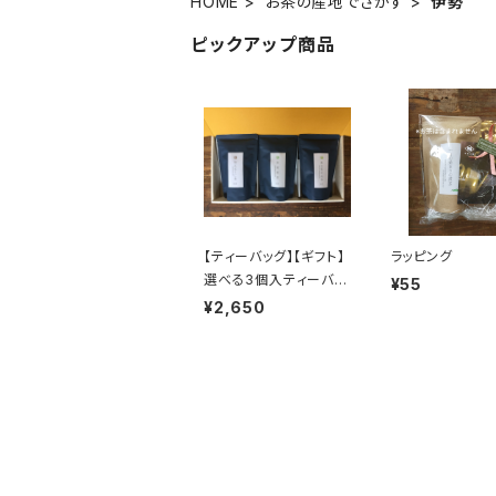
HOME
お茶の産地でさがす
伊勢
ピックアップ商品
【ティーバッグ】【ギフト】
ラッピング
選べる3個入ティーバッ
¥55
グセット
¥2,650