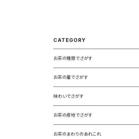
CATEGORY
お茶の種類でさがす
煎茶
お茶の量でさがす
小袋（12g）
抹茶
70ｇ
味わいでさがす
大袋（70g）
水出し煎茶
12ｇ
まろやか
お茶の産地でさがす
ティーバッグタイプ
玄米茶
30g
すっきり
島根・鳥取のお茶
お茶のまわりのあれこれ