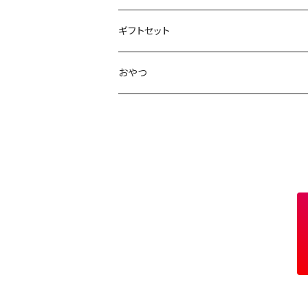
100g
水出し煎茶
島根のお茶
ほうじ茶
▶︎ティーバッグ10個入
フルーティー
九州のお茶
フィルタインボトル
ギフトセット
鳥取のお茶
八女茶
フレーバーティー
ティーバッグ1個入
コクがある
近畿・東海のお茶
急須
煎茶ギフト
おやつ
知覧茶
宇治
その他のお茶
ティーバッグ3個入
香りゆたか
伊勢
茶道具・小物
茶器+お茶ギフト
屋久島煎茶
健康茶
番茶
ティーバッグ10個入り
西尾
抹茶ギフト
100g
本山
煎茶と干し柿ギフト
120g
牧之原
400g
ブレンド