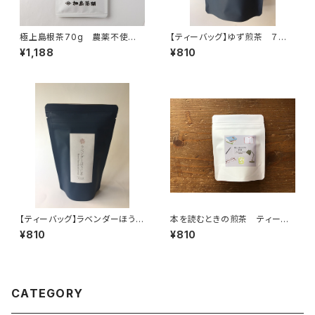
極上島根茶70g 農薬不使用
【ティーバッグ】ゆず煎茶 ７個
茶
入り チャック付 ティーバッ
¥1,188
¥810
グ 7パック入り 島根ギフト
プレゼント 煎茶 緑茶 日本
茶 柚子 ティータイム 人工
甘味料不使用 国内産
【ティーバッグ】ラベンダーほうじ
本を読むときの煎茶 ティーバ
茶 ７個入り チャック付
ッグ ７個入り チャック付
¥810
¥810
ティーバッグ 7パック入り 島
読書時間 本と一緒に ティー
根ギフト プレゼント ほうじ
バッグ 7パック入り ギフト
茶 緑茶 日本茶 ティータイ
プレゼント 煎茶 緑茶 日本
ム リラックス ラベンダー 就
茶 ティータイム ペアリン
寝前にもおすすめ 島根産
グ オリジナルのお茶 ブレン
CATEGORY
ド 国内産