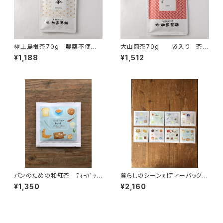
極上島根茶70g 農薬不使用
大山煎茶70g 袋入り 茶
茶
葉 ギフト プレゼント 山陰
¥1,188
¥1,512
のお土産に 煎茶 緑茶 日
本茶 鳥取県産
パンのための和紅茶 ﾃｨｰﾊﾞｯ
暮らしのシーン別ティーバッグ１
ｸﾞ1P入×５個 パンと一緒
P入8種類飲み比べセット テ
¥1,350
¥2,160
に 和紅茶 紅茶 ティーバッ
ィーバッグ 個包装 １パック入
グ 個包装 １パック入り ギフ
り ギフト プレゼント 煎茶
ト プレゼント ティータイム
緑茶 ほうじ茶 和紅茶 日本
ペアリング オリジナルのお
茶 ティータイム ペアリン
茶 国内産
グ アソートセット オリジナル