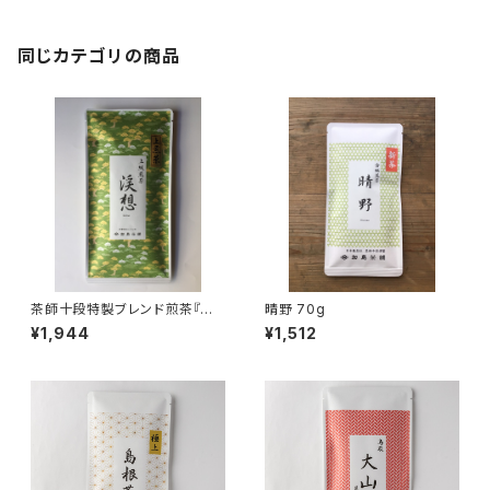
ン ティーバッグ 個包装 １パ
ック入り ギフト プレゼント
煎茶 緑茶 日本茶 ティータ
イム ペアリング オリジナル
同じカテゴリの商品
のお茶 ブレンド 国内産
茶師十段特製ブレンド煎茶『渓
晴野 70g
想』70g
¥1,944
¥1,512