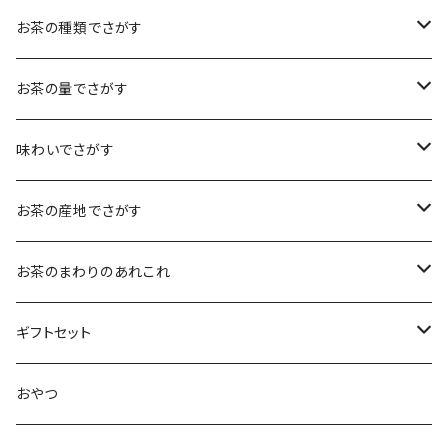
お茶の種類でさがす
煎茶
お茶の量でさがす
小袋（12g）
抹茶
70ｇ
味わいでさがす
大袋（70g）
水出し煎茶
12ｇ
まろやか
お茶の産地でさがす
ティーバッグタイプ
玄米茶
30g
すっきり
島根・鳥取のお茶
お茶のまわりのあれこれ
100g
水出し煎茶
島根のお茶
ほうじ茶
▶︎ティーバッグ10個入
フルーティー
九州のお茶
フィルタインボトル
ギフトセット
鳥取のお茶
八女茶
フレーバーティー
ティーバッグ1個入
コクがある
近畿・東海のお茶
急須
煎茶ギフト
おやつ
知覧茶