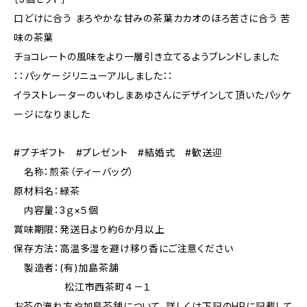
口どけに合う まろやかな甘みの茶葉カカオのほろ苦さに合う 苦
味の茶葉
チョコレートの風味をより一層引き立てるようブレンドしました
：：パッケージリニューアルしました：：
イラストレーターのいわしまあゆさんにデザインして頂いたパッケ
ージになりました
#プチギフト #プレゼント #結婚式 #歓送迎
名称：煎茶（ティーバッグ）
原材料名：緑茶
内容量：3ｇ×５個
賞味期限：発送日より約6か月以上
保存方法：高温多湿を避け移り香にご注意ください
製造者：(有)加島茶舗
松江市西茶町４－１
お茶の淹れ方や加島茶舗について、詳しくは下記のHPに記載して