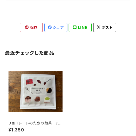
保存
シェア
LINE
ポスト
最近チェックした商品
チョコレートのための煎茶 ﾃｨｰ
ﾊﾞｯｸﾞ1P入×５個 チョコと一
¥1,350
緒に おやつ時間 バレンタイ