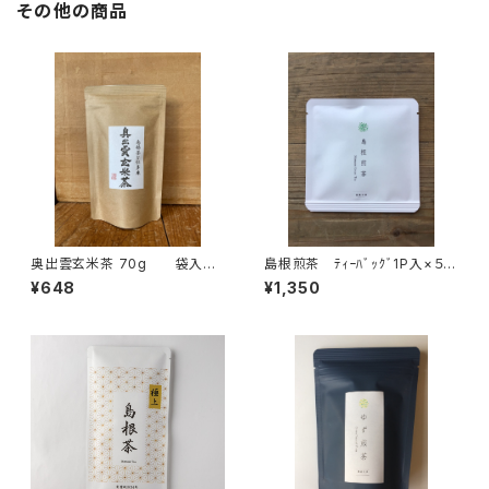
その他の商品
のお茶 ブレンド 国内産
奥出雲玄米茶 70g 袋入
島根煎茶 ﾃｨｰﾊﾞｯｸﾞ1P入×５
り 茶葉 チャック付 島根ギ
個 ティーバッグ 個包装
¥648
¥1,350
フト プレゼント 島根のお土
１パック入り 島根ギフト プレ
産に 玄米茶 緑茶 日本
ゼント 島根のお土産に 煎
茶 仁多米使用 カフェインレ
茶 緑茶 日本茶 ティータイ
ス ティータイム 島根産
ム 島根産