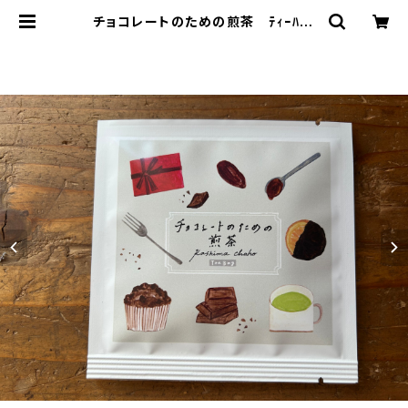
チョコレートのための煎茶 ﾃｨｰﾊﾞｯ
ｸﾞ1P入×５個 チョコと一緒に お
やつ時間 バレンタイン ティーバッ
グ 個包装 １パック入り ギフト
プレゼント 煎茶 緑茶 日本茶
ティータイム ペアリング オリジナ
ルのお茶 ブレンド 国内産 | 加島
茶舗