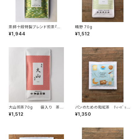
茶師十段特製ブレンド煎茶『渓
晴野 70g
想』70g
¥1,944
¥1,512
大山煎茶70g 袋入り 茶
パンのための和紅茶 ﾃｨｰﾊﾞｯ
葉 ギフト プレゼント 山陰
ｸﾞ1P入×５個 パンと一緒
¥1,512
¥1,350
のお土産に 煎茶 緑茶 日
に 和紅茶 紅茶 ティーバッ
本茶 鳥取県産
グ 個包装 １パック入り ギフ
ト プレゼント ティータイム
ペアリング オリジナルのお
茶 国内産