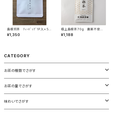
島根煎茶 ﾃｨｰﾊﾞｯｸﾞ1P入×５
極上島根茶70g 農薬不使用
個 ティーバッグ 個包装
茶
¥1,350
¥1,188
１パック入り 島根ギフト プレ
ゼント 島根のお土産に 煎
茶 緑茶 日本茶 ティータイ
ム 島根産
CATEGORY
お茶の種類でさがす
煎茶
お茶の量でさがす
小袋（12g）
抹茶
70ｇ
味わいでさがす