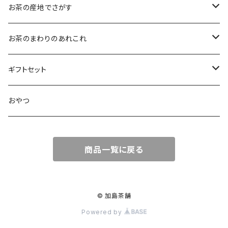
大袋（70g）
水出し煎茶
12ｇ
まろやか
お茶の産地でさがす
ティーバッグタイプ
玄米茶
30g
すっきり
島根・鳥取のお茶
お茶のまわりのあれこれ
100g
水出し煎茶
島根のお茶
ほうじ茶
▶︎ティーバッグ10個入
フルーティー
九州のお茶
フィルタインボトル
ギフトセット
鳥取のお茶
八女茶
フレーバーティー
ティーバッグ1個入
コクがある
近畿・東海のお茶
急須
煎茶ギフト
おやつ
知覧茶
宇治
その他のお茶
ティーバッグ3個入
香りゆたか
伊勢
茶道具・小物
茶器+お茶ギフト
商品一覧に戻る
屋久島煎茶
健康茶
番茶
ティーバッグ10個入り
西尾
抹茶ギフト
100g
本山
煎茶と干し柿ギフト
© 加島茶舗
Powered by
120g
牧之原