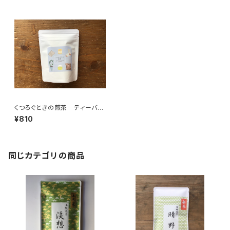
くつろぐときの煎茶 ティーバッ
グ ７個入り チャック付
¥810
休憩 リラックスタイム ティー
バッグ 7パック入り ギフト
プレゼント 煎茶 緑茶 日本
茶 ティータイム ペアリン
グ オリジナルのお茶 ブレン
同じカテゴリの商品
ド 国内産