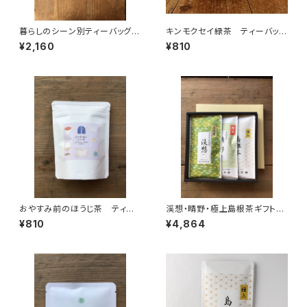
暮らしのシーン別ティーバッグ１
キンモクセイ緑茶 ティーバッ
P入8種類飲み比べセット テ
グ ６P入り チャック付 テ
¥2,160
¥810
ィーバッグ 個包装 １パック入
ィーバッグ 6パック入り 島根
り ギフト プレゼント 煎茶
ギフト プレゼント 煎茶 緑
緑茶 ほうじ茶 和紅茶 日本
茶 日本茶 金木犀 ティータ
茶 ティータイム ペアリン
イム 人工甘味料不使用
グ アソートセット オリジナル
のお茶 ブレンド 国内産
おやすみ前のほうじ茶 ティー
渓想・晴野・極上島根茶ギフトセ
バッグ ７個入り チャック
ット 煎茶 日本茶 上煎
¥810
¥4,864
付 夜 リラックスタイム ほう
茶 茶葉 リーフ 70ｇ袋入
じ茶 カフェイン少なめ ティ
り 箱入り包装あり プレゼン
ーバッグ 7パック入り ギフ
ト お中元 お歳暮 お礼 ご
ト プレゼント 緑茶 日本
挨拶 贈り物
茶 ティータイム ペアリン
グ オリジナルのお茶 国内産