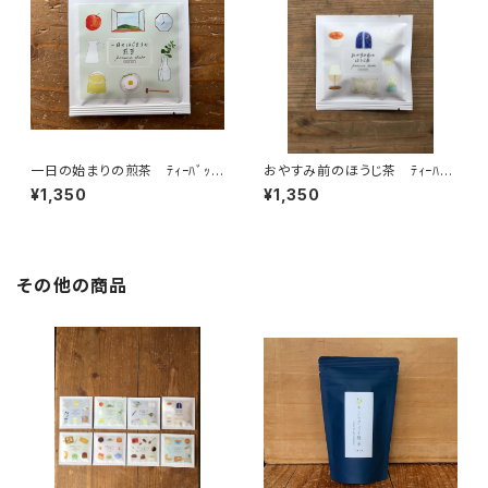
一日の始まりの煎茶 ﾃｨｰﾊﾞｯ
おやすみ前のほうじ茶 ﾃｨｰﾊﾞｯ
ｸﾞ1P入×５個 朝 朝活 目
ｸﾞ1P入×５個 夜 リラック
¥1,350
¥1,350
覚め すっきり ティーバッグ
スタイム ほうじ茶 カフェイン
個包装 １パック入り ギフト
少なめ ティーバッグ 個包
プレゼント 煎茶 緑茶 日本
装 １パック入り ギフト プレ
茶 ティータイム ペアリン
ゼント 緑茶 日本茶 ティー
グ オリジナルのお茶 ブレン
タイム ペアリング オリジナル
その他の商品
ド 国内産
のお茶 国内産