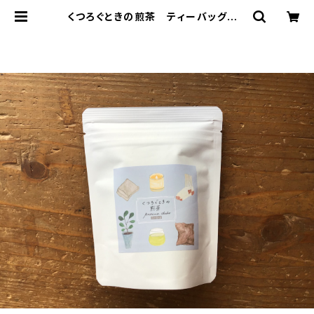
くつろぐときの煎茶 ティーバッグ ７
個入り チャック付 休憩 リラッ
クスタイム ティーバッグ 7パック
入り ギフト プレゼント 煎茶 緑
茶 日本茶 ティータイム ペアリン
グ オリジナルのお茶 ブレンド 国
内産 | 加島茶舗