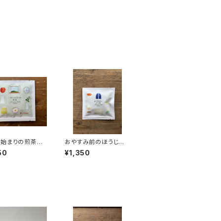
始まりの煎茶 ﾃ
おやすみ前のほうじ
ﾞｯｸﾞ1P入×５個
茶 ﾃｨｰﾊﾞｯｸﾞ1P入×５
50
¥1,350
朝活 目覚め す
個 夜 リラックスタ
り ティーバッグ
イム ほうじ茶 カフェ
装 １パック入り
イン少なめ ティーバッ
 プレゼント 煎
グ 個包装 １パック入
緑茶 日本茶 テ
り ギフト プレゼン
イム ペアリン
ト 緑茶 日本茶 テ
リジナルのお
ィータイム ペアリン
レンド 国内産
グ オリジナルのお
茶 国内産