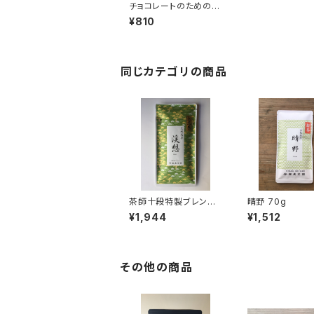
チョコレートのための煎
茶 ティーバッグ ７個
¥810
入り チャック付 チ
ョコと一緒に おやつ
時間 バレンタイン
ティーバッグ 7パック
入り ギフト プレゼン
同じカテゴリの商品
ト 煎茶 緑茶 日本
茶 ティータイム ペア
リング オリジナルのお
茶 ブレンド 国内産
茶師十段特製ブレンド
晴野 70g
煎茶『渓想』70g
¥1,944
¥1,512
その他の商品