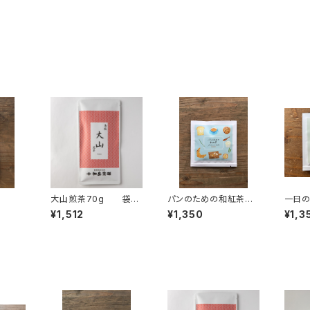
大山煎茶70g 袋入
パンのための和紅茶 ﾃ
一日の
り 茶葉 ギフト プレ
ｨｰﾊﾞｯｸﾞ1P入×５個
ｨｰﾊ
¥1,512
¥1,350
¥1,3
ゼント 山陰のお土産
パンと一緒に 和紅
朝 
に 煎茶 緑茶 日本
茶 紅茶 ティーバッ
っき
茶 鳥取県産
グ 個包装 １パック入
個包
り ギフト プレゼン
ギフト
ト ティータイム ペア
茶 
リング オリジナルのお
ィータ
茶 国内産
グ オ
茶 ブ