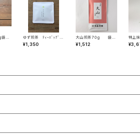
g袋入
ゆず煎茶 ﾃｨｰﾊﾞｯｸﾞ1P
大山煎茶70g 袋入
特上抹
 ノン
入×５個 ティーバッ
り 茶葉 ギフト プレ
0ｇ袋
¥1,350
¥1,512
¥3,6
ノンカ
グ 個包装 １パック入
ゼント 山陰のお土産
ような
り 島根ギフト プレゼ
に 煎茶 緑茶 日本
ウダ
ント 煎茶 緑茶 日
茶 鳥取県産
に カ
本茶 柚子 ティータ
な人
イム 人工甘味料不使
ギフ
用 国内産
オリジ