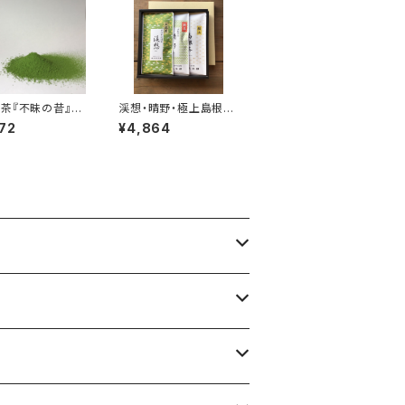
茶『不昧の昔』3
渓想・晴野・極上島根茶
入り
ギフトセット 煎茶
72
¥4,864
日本茶 上煎茶 茶
葉 リーフ 70ｇ袋入
り 箱入り包装あり
プレゼント お中元
お歳暮 お礼 ご挨
拶 贈り物