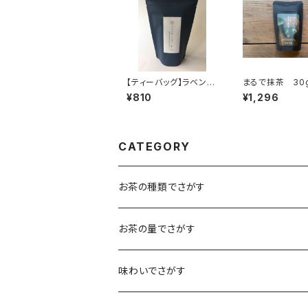
【ティーバッグ】ラベンダ
まるで抹茶 30
ーほうじ茶 ７個入り
り チャック付
¥810
¥1,296
チャック付 ティーバ
カフェイン 夜 
ッグ 7パック入り 島
フェインで抹茶の
根ギフト プレゼント
香り 抹茶風パ
ほうじ茶 緑茶 日本
ー お菓子作り
茶 ティータイム リラ
フェインが苦手
CATEGORY
ックス ラベンダー 就
妊婦 子ども 
寝前にもおすすめ 島
ト プレゼント 
根産
ナルのお茶
お茶の種類でさがす
煎茶
お茶の量でさがす
小袋（12g）
抹茶
70ｇ
味わいでさがす
大袋（70g）