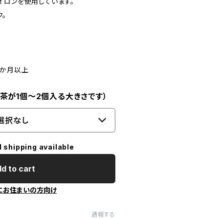
イロンを使用しています。
。
6か月以上
茶が1個～2個入る大きさです）
選択なし
l shipping available
d to cart
にお住まいの方向け
通報する