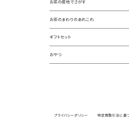
水出し煎茶
12ｇ
まろやか
お茶の産地でさがす
ティーバッグタイプ
玄米茶
30g
すっきり
島根・鳥取のお茶
お茶のまわりのあれこれ
100g
水出し煎茶
島根のお茶
ほうじ茶
▶︎ティーバッグ10個入
フルーティー
九州のお茶
フィルタインボトル
ギフトセット
鳥取のお茶
八女茶
フレーバーティー
ティーバッグ1個入
コクがある
近畿・東海のお茶
急須
煎茶ギフト
おやつ
知覧茶
宇治
その他のお茶
ティーバッグ3個入
香りゆたか
伊勢
茶道具・小物
茶器+お茶ギフト
屋久島煎茶
健康茶
番茶
ティーバッグ10個入り
西尾
抹茶ギフト
100g
本山
煎茶と干し柿ギフト
プライバシーポリシー
特定商取引法に基
120g
牧之原