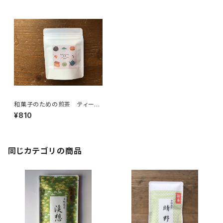
和菓子のための煎茶 ティーバ
ッグ ７個入り チャック付
¥810
和菓子と一緒に おやつ時間
ティーバッグ 7パック入り ギ
フト プレゼント 煎茶 緑
茶 日本茶 ティータイム ペ
アリング オリジナルのお茶
同じカテゴリの商品
ブレンド 国内産