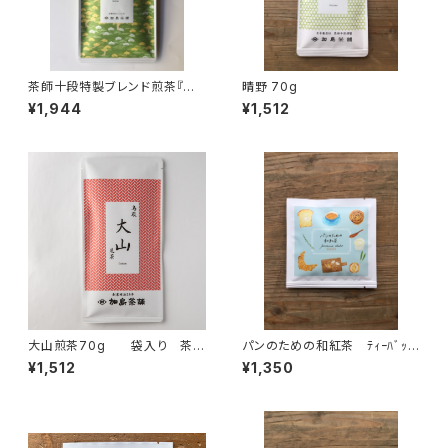
茶師十段特製ブレンド煎茶『渓
晴野 70g
想』70g
¥1,944
¥1,512
大山煎茶70g 袋入り 茶
パンのための和紅茶 ﾃｨｰﾊﾞｯ
葉 ギフト プレゼント 山陰
ｸﾞ1P入×５個 パンと一緒
¥1,512
¥1,350
のお土産に 煎茶 緑茶 日
に 和紅茶 紅茶 ティーバッ
本茶 鳥取県産
グ 個包装 １パック入り ギフ
ト プレゼント ティータイム
ペアリング オリジナルのお
茶 国内産