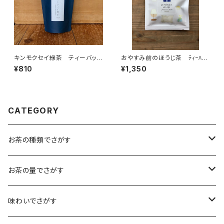
キンモクセイ緑茶 ティーバッ
おやすみ前のほうじ茶 ﾃｨｰﾊﾞｯ
グ ６P入り チャック付 テ
ｸﾞ1P入×５個 夜 リラック
¥810
¥1,350
ィーバッグ 6パック入り 島根
スタイム ほうじ茶 カフェイン
ギフト プレゼント 煎茶 緑
少なめ ティーバッグ 個包
茶 日本茶 金木犀 ティータ
装 １パック入り ギフト プレ
イム 人工甘味料不使用
ゼント 緑茶 日本茶 ティー
タイム ペアリング オリジナル
CATEGORY
のお茶 国内産
お茶の種類でさがす
煎茶
お茶の量でさがす
小袋（12g）
抹茶
70ｇ
味わいでさがす