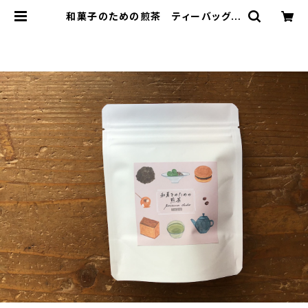
和菓子のための煎茶 ティーバッグ
７個入り チャック付 和菓子と一
緒に おやつ時間 ティーバッグ 7
パック入り ギフト プレゼント 煎
茶 緑茶 日本茶 ティータイム
ペアリング オリジナルのお茶 ブレ
ンド 国内産 | 加島茶舗