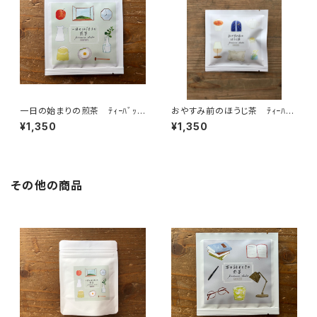
一日の始まりの煎茶 ﾃｨｰﾊﾞｯ
おやすみ前のほうじ茶 ﾃｨｰﾊﾞｯ
ｸﾞ1P入×５個 朝 朝活 目
ｸﾞ1P入×５個 夜 リラック
¥1,350
¥1,350
覚め すっきり ティーバッグ
スタイム ほうじ茶 カフェイン
個包装 １パック入り ギフト
少なめ ティーバッグ 個包
プレゼント 煎茶 緑茶 日本
装 １パック入り ギフト プレ
茶 ティータイム ペアリン
ゼント 緑茶 日本茶 ティー
グ オリジナルのお茶 ブレン
タイム ペアリング オリジナル
その他の商品
ド 国内産
のお茶 国内産