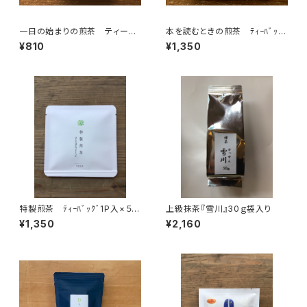
一日の始まりの煎茶 ティーバ
本を読むときの煎茶 ﾃｨｰﾊﾞｯｸﾞ
ッグ ７個入り チャック付
1P入×５個 読書時間 本と
¥810
¥1,350
朝 朝活 目覚め すっきり
一緒に ティーバッグ 個包
ティーバッグ 7パック入り ギ
装 １パック入り ギフト プレ
フト プレゼント 煎茶 緑
ゼント 煎茶 緑茶 日本茶
茶 日本茶 ティータイム ペ
ティータイム ペアリング オリ
アリング オリジナルのお茶
ジナルのお茶 ブレンド 国内
ブレンド 国内産
産
特製煎茶 ﾃｨｰﾊﾞｯｸﾞ1P入×５
上級抹茶『雪川』30ｇ袋入り
個 ティーバッグ 個包装
¥1,350
¥2,160
１パック入り 島根ギフト プレ
ゼント 煎茶 緑茶 日本茶
ティータイム オリジナルのお
茶 ブレンド 国内産