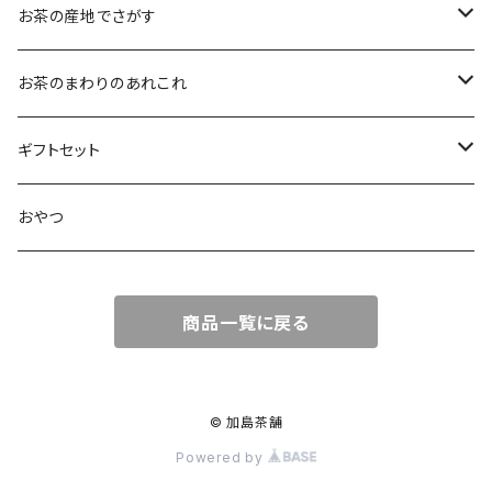
大袋（70g）
水出し煎茶
12ｇ
まろやか
お茶の産地でさがす
ティーバッグタイプ
玄米茶
30g
すっきり
島根・鳥取のお茶
お茶のまわりのあれこれ
100g
水出し煎茶
島根のお茶
ほうじ茶
▶︎ティーバッグ10個入
フルーティー
九州のお茶
フィルタインボトル
ギフトセット
鳥取のお茶
八女茶
フレーバーティー
ティーバッグ1個入
コクがある
近畿・東海のお茶
急須
煎茶ギフト
おやつ
知覧茶
宇治
その他のお茶
ティーバッグ3個入
香りゆたか
伊勢
茶道具・小物
茶器+お茶ギフト
商品一覧に戻る
屋久島煎茶
健康茶
番茶
ティーバッグ10個入り
西尾
抹茶ギフト
100g
本山
煎茶と干し柿ギフト
© 加島茶舗
Powered by
120g
牧之原