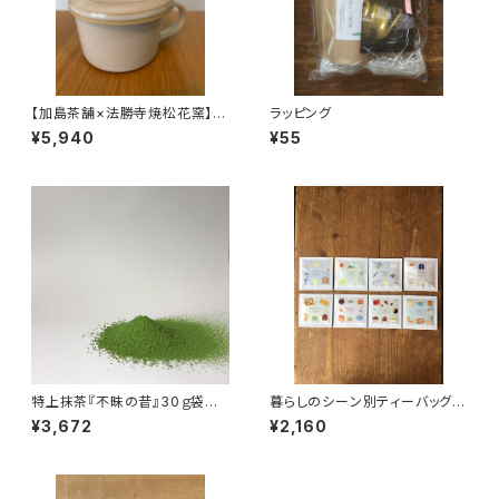
【加島茶舗×法勝寺焼松花窯】テ
ラッピング
ィーバッグカップ ティーバッ
¥5,940
¥55
グ用カップ 蓋つき 蓋は小皿
利用も可 法勝寺焼松花窯との
コラボ 白色
特上抹茶『不昧の昔』30ｇ袋入
暮らしのシーン別ティーバッグ１
り
P入8種類飲み比べセット テ
¥3,672
¥2,160
ィーバッグ 個包装 １パック入
り ギフト プレゼント 煎茶
緑茶 ほうじ茶 和紅茶 日本
茶 ティータイム ペアリン