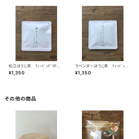
ほうじ茶 緑茶 日本茶 島根
県産生姜使用 ティータイム
島根産
松江ほうじ茶 ﾃｨｰﾊﾞｯｸﾞ1P入×
ラベンダーほうじ茶 ﾃｨｰﾊﾞｯｸﾞ
５個 ティーバッグ 個包
1P入×５個 ティーバッグ 個
¥1,350
¥1,350
装 １パック入り 島根ギフト
包装 １パック入り 島根ギフ
プレゼント 島根、松江のお土
ト プレゼント ほうじ茶 緑
産に ほうじ茶 緑茶 日本
茶 日本茶 ティータイム リ
茶 ティータイム 島根産 松
ラックス ラベンダー 就寝前
江市産 農薬不使用
にもおすすめ 島根産
その他の商品