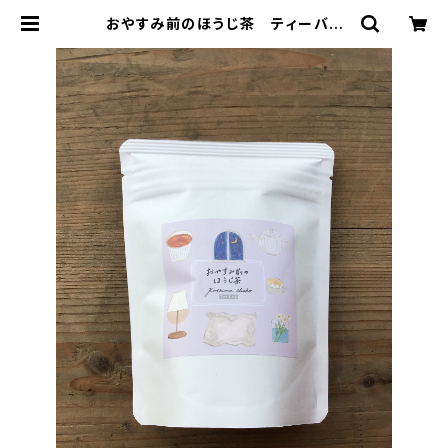
おやすみ前のほうじ茶 ティーバッ
グ ７個入り チャック付 夜 リ
ラックスタイム ほうじ茶 カフェイ
ン少なめ ティーバッグ 7パック入
り ギフト プレゼント 緑茶 日本
茶 ティータイム ペアリング オリ
ジナルのお茶 国内産 | 加島茶舗