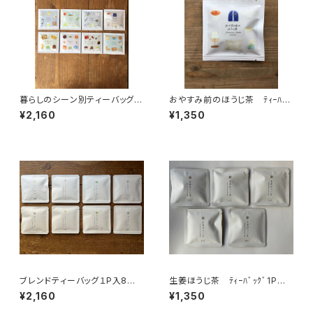
暮らしのシーン別ティーバッグ１
おやすみ前のほうじ茶 ﾃｨｰﾊﾞｯ
P入8種類飲み比べセット テ
ｸﾞ1P入×５個 夜 リラック
¥2,160
¥1,350
ィーバッグ 個包装 １パック入
スタイム ほうじ茶 カフェイン
り ギフト プレゼント 煎茶
少なめ ティーバッグ 個包
緑茶 ほうじ茶 和紅茶 日本
装 １パック入り ギフト プレ
茶 ティータイム ペアリン
ゼント 緑茶 日本茶 ティー
グ アソートセット オリジナル
タイム ペアリング オリジナル
のお茶 ブレンド 国内産
のお茶 国内産
ブレンドティーバッグ１P入8種
生姜ほうじ茶 ﾃｨｰﾊﾞｯｸﾞ1P入×
類飲み比べセット
５個 ティーバッグ 個包
¥2,160
¥1,350
装 １パック入り 島根ギフト
プレゼント 島根のお土産に