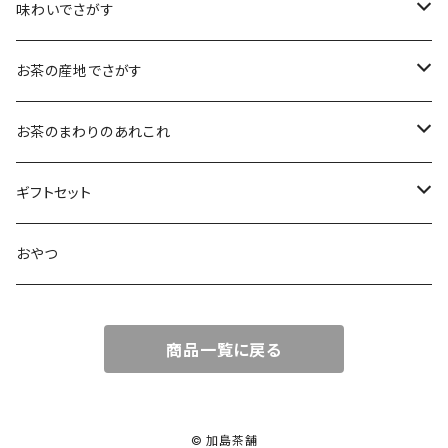
小袋（12g）
抹茶
70ｇ
味わいでさがす
大袋（70g）
水出し煎茶
12ｇ
まろやか
お茶の産地でさがす
ティーバッグタイプ
玄米茶
30g
すっきり
島根・鳥取のお茶
お茶のまわりのあれこれ
100g
水出し煎茶
島根のお茶
ほうじ茶
▶︎ティーバッグ10個入
フルーティー
九州のお茶
フィルタインボトル
ギフトセット
鳥取のお茶
八女茶
フレーバーティー
ティーバッグ1個入
コクがある
近畿・東海のお茶
急須
煎茶ギフト
おやつ
知覧茶
宇治
その他のお茶
ティーバッグ3個入
香りゆたか
伊勢
茶道具・小物
茶器+お茶ギフト
商品一覧に戻る
屋久島煎茶
健康茶
番茶
ティーバッグ10個入り
西尾
抹茶ギフト
100g
本山
煎茶と干し柿ギフト
© 加島茶舗