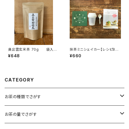
グ アソートセット オリジナル
のお茶 ブレンド 国内産
奥出雲玄米茶 70g 袋入
抹茶ミニシェイカー【レシピBO
り 茶葉 チャック付 島根ギ
OK付き】 手軽に抹茶を 抹
¥648
¥660
フト プレゼント 島根のお土
茶のお菓子作りにぜひ お湯、
産に 玄米茶 緑茶 日本
食洗機使用不可 抹茶ラテ
茶 仁多米使用 カフェインレ
ス ティータイム 島根産
CATEGORY
お茶の種類でさがす
煎茶
お茶の量でさがす