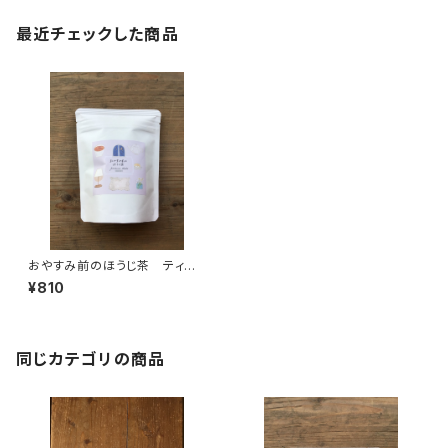
最近チェックした商品
おやすみ前のほうじ茶 ティー
バッグ ７個入り チャック
¥810
付 夜 リラックスタイム ほう
じ茶 カフェイン少なめ ティ
ーバッグ 7パック入り ギフ
ト プレゼント 緑茶 日本
茶 ティータイム ペアリン
同じカテゴリの商品
グ オリジナルのお茶 国内産