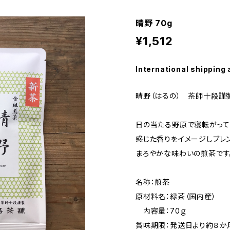
晴野 70g
¥1,512
International shipping 
晴野（はるの） 茶師十段謹
日の当たる野原で寝転がって
感じた香りをイメージしブレン
まろやかな味わいの煎茶です
名称：煎茶
原材料名：緑茶（国内産）
内容量：70ｇ
賞味期限：発送日より約８か