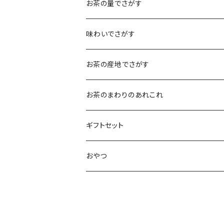
煎茶
お茶の量でさがす
小袋（12g）
抹茶
70ｇ
味わいでさがす
大袋（70g）
水出し煎茶
12ｇ
まろやか
お茶の産地でさがす
ティーバッグタイプ
玄米茶
30g
すっきり
島根・鳥取のお茶
お茶のまわりのあれこれ
100g
水出し煎茶
島根のお茶
ほうじ茶
▶︎ティーバッグ10個入
フルーティー
九州のお茶
フィルタインボトル
ギフトセット
鳥取のお茶
八女茶
フレーバーティー
ティーバッグ1個入
コクがある
近畿・東海のお茶
急須
煎茶ギフト
おやつ
知覧茶
宇治
その他のお茶
ティーバッグ3個入
香りゆたか
伊勢
茶道具・小物
茶器+お茶ギフト
屋久島煎茶
健康茶
番茶
ティーバッグ10個入り
西尾
抹茶ギフト