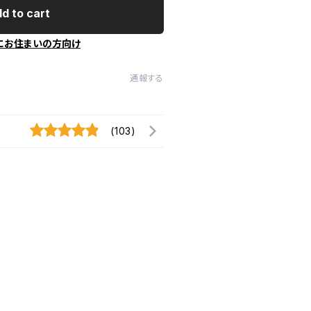
d to cart
にお住まいの方向け
通報する
(103)