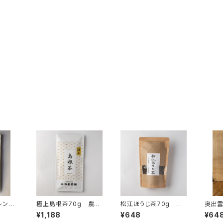
レンド
極上島根茶70g 農薬
松江ほうじ茶70g
奥出
不使用茶
袋入り 茶葉 チャック
袋入り
¥1,188
¥648
¥64
付 島根ギフト プレ
付 島