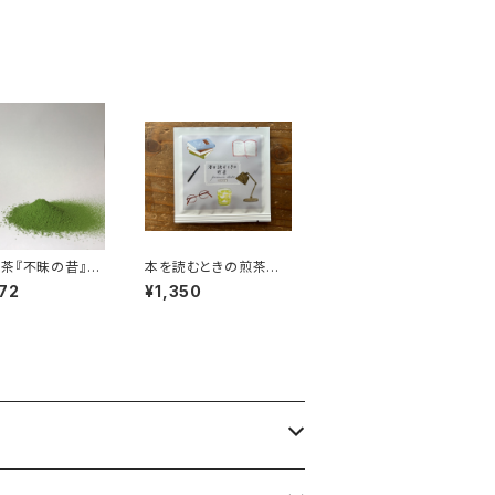
 島根のお土産
ッグ 個包装 １パック
玄米茶 緑茶 日
入り ギフト プレゼン
 仁多米使用 カ
ト 煎茶 緑茶 ほう
ンレス ティータ
じ茶 和紅茶 日本
 島根産
茶 ティータイム ペア
リング アソートセッ
ト オリジナルのお
茶 ブレンド 国内産
茶『不昧の昔』3
本を読むときの煎茶 ﾃ
入り
ｨｰﾊﾞｯｸﾞ1P入×５個
72
¥1,350
読書時間 本と一緒
に ティーバッグ 個包
装 １パック入り ギフ
ト プレゼント 煎茶
緑茶 日本茶 ティー
タイム ペアリング オ
リジナルのお茶 ブレ
ンド 国内産