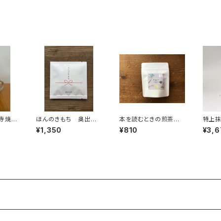
ゼント 島根、松江のお
ゼント
土産に ほうじ茶 緑
に 
茶 日本茶 カフェイ
本茶
ンレス ティータイム
フェイ
島根産 松江市産 農
イム
薬不使用
寺焼松
ほんのきもち 奥出雲
本を読むときの煎茶
特上抹
グカッ
玄米茶 ﾃｨｰﾊﾞｯｸﾞ1P
ティーバッグ ７個入
0ｇ袋
¥1,350
¥810
¥3,6
グ用カ
入×５個
り チャック付 読書
蓋は小
時間 本と一緒に テ
勝寺焼
ィーバッグ 7パック入
ボ 白
り ギフト プレゼン
ト 煎茶 緑茶 日本
茶 ティータイム ペア
リング オリジナルのお
茶 ブレンド 国内産