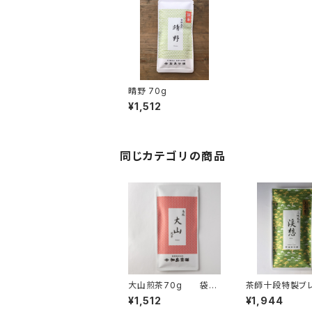
晴野 70g
¥1,512
同じカテゴリの商品
大山煎茶70g 袋入
茶師十段特製ブ
り 茶葉 ギフト プレ
煎茶『渓想』70g
¥1,512
¥1,944
ゼント 山陰のお土産