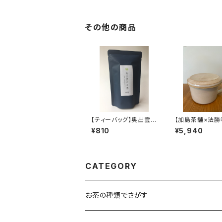
に 煎茶 緑茶 日本
茶 鳥取県産
その他の商品
【ティーバッグ】奥出雲玄
【加島茶舗×法勝
米茶 ８個入り チ
花窯】ティーバッ
¥810
¥5,940
ャック付 ティーバッ
プ ティーバッ
グ 8パック入り 島根
ップ 蓋つき 
ギフト プレゼント 島
皿利用も可 法
根のお土産に 玄米
松花窯とのコラ
茶 緑茶 日本茶 仁
色
CATEGORY
多米使用 ティータイ
ム 島根産
お茶の種類でさがす