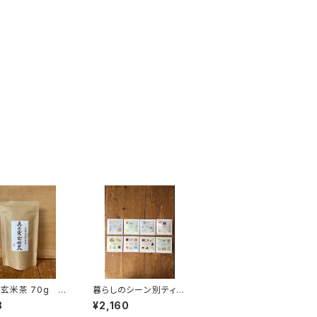
雲玄米茶 70g
暮らしのシーン別ティー
 茶葉 チャック
バッグ１P入8種類飲み
8
¥2,160
根ギフト プレ
比べセット ティーバ