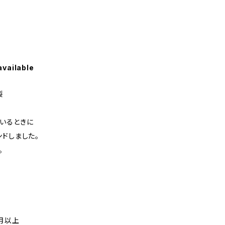
available
製
いるときに
ドしました。
。
月以上