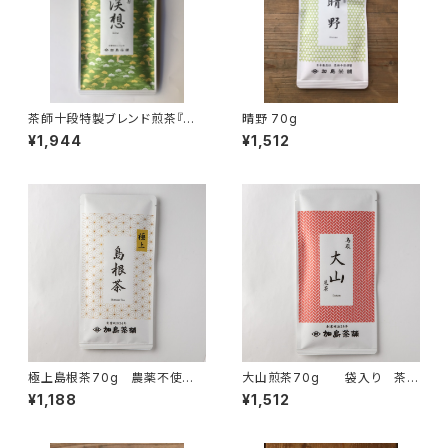
茶師十段特製ブレンド煎茶『渓
晴野 70g
想』70g
¥1,944
¥1,512
極上島根茶70g 農薬不使用
大山煎茶70g 袋入り 茶
茶
葉 ギフト プレゼント 山陰
¥1,188
¥1,512
のお土産に 煎茶 緑茶 日
本茶 鳥取県産