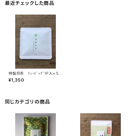
最近チェックした商品
特製煎茶 ﾃｨｰﾊﾞｯｸﾞ1P入×５
個 ティーバッグ 個包装
¥1,350
１パック入り 島根ギフト プレ
ゼント 煎茶 緑茶 日本茶
ティータイム オリジナルのお
茶 ブレンド 国内産
同じカテゴリの商品