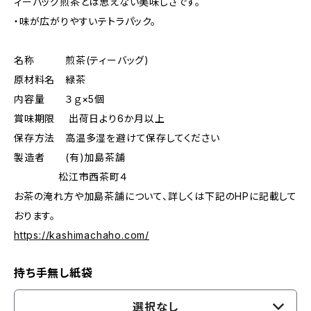
ィーバッグ煎茶とは思えない美味しさです。
・味が広がりやすいテトラパック。
名称 煎茶(ティーバッグ)
原材料名 緑茶
内容量 ３ｇ×5個
賞味期限 出荷日より6か月以上
保存方法 高温多湿を避けて保存してください
製造者 (有)加島茶舗
松江市西茶町４
お茶の淹れ方や加島茶舗について、詳しくは下記のHPに記載して
おります。
https://kashimachaho.com/
持ち手無し紙袋
選択なし