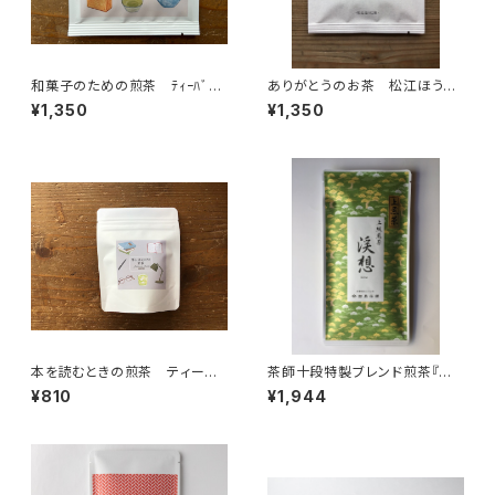
和菓子のための煎茶 ﾃｨｰﾊﾞｯ
ありがとうのお茶 松江ほうじ
ｸﾞ1P入×５個 和菓子と一緒
茶 ﾃｨｰﾊﾞｯｸﾞ1P入×５個
¥1,350
¥1,350
に おやつ時間 ティーバッ
グ 個包装 １パック入り ギフ
ト プレゼント 煎茶 緑茶
日本茶 ティータイム ペアリ
ング オリジナルのお茶 ブレ
ンド 国内産
本を読むときの煎茶 ティーバ
茶師十段特製ブレンド煎茶『渓
ッグ ７個入り チャック付
想』70g
¥810
¥1,944
読書時間 本と一緒に ティー
バッグ 7パック入り ギフト
プレゼント 煎茶 緑茶 日本
茶 ティータイム ペアリン
グ オリジナルのお茶 ブレン
ド 国内産