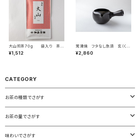
大山煎茶70g 袋入り 茶
常滑焼 フタなし急須 玄（く
葉 ギフト プレゼント 山陰
ろ） 網細かい 深蒸し茶も
¥1,512
¥2,860
のお土産に 煎茶 緑茶 日
対応可 ２８０㎖ 黒色のみ
本茶 鳥取県産
常滑焼
CATEGORY
お茶の種類でさがす
煎茶
お茶の量でさがす
小袋（12g）
抹茶
70ｇ
味わいでさがす