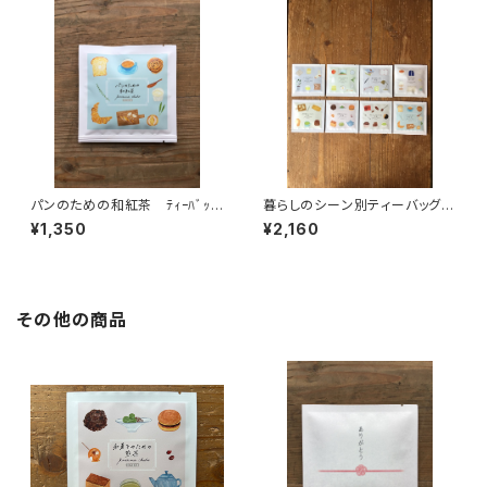
パンのための和紅茶 ﾃｨｰﾊﾞｯ
暮らしのシーン別ティーバッグ１
ｸﾞ1P入×５個 パンと一緒
P入8種類飲み比べセット テ
¥1,350
¥2,160
に 和紅茶 紅茶 ティーバッ
ィーバッグ 個包装 １パック入
グ 個包装 １パック入り ギフ
り ギフト プレゼント 煎茶
ト プレゼント ティータイム
緑茶 ほうじ茶 和紅茶 日本
ペアリング オリジナルのお
茶 ティータイム ペアリン
茶 国内産
グ アソートセット オリジナル
その他の商品
のお茶 ブレンド 国内産