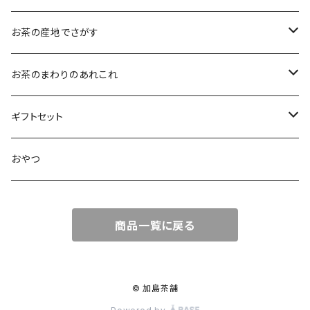
大袋（70g）
水出し煎茶
12ｇ
まろやか
お茶の産地でさがす
ティーバッグタイプ
玄米茶
30g
すっきり
島根・鳥取のお茶
お茶のまわりのあれこれ
100g
水出し煎茶
島根のお茶
ほうじ茶
▶︎ティーバッグ10個入
フルーティー
九州のお茶
フィルタインボトル
ギフトセット
鳥取のお茶
八女茶
フレーバーティー
ティーバッグ1個入
コクがある
近畿・東海のお茶
急須
煎茶ギフト
おやつ
知覧茶
宇治
その他のお茶
ティーバッグ3個入
香りゆたか
伊勢
茶道具・小物
茶器+お茶ギフト
商品一覧に戻る
屋久島煎茶
健康茶
番茶
ティーバッグ10個入り
西尾
抹茶ギフト
100g
本山
煎茶と干し柿ギフト
© 加島茶舗