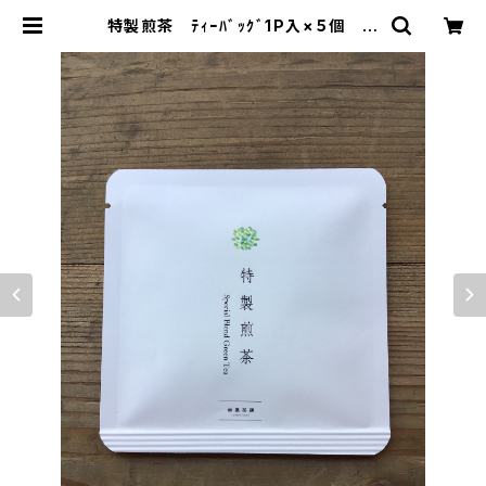
特製煎茶 ﾃｨｰﾊﾞｯｸﾞ1P入×５個
ティーバッグ 個包装 １パック入
り 島根ギフト プレゼント 煎茶
緑茶 日本茶 ティータイム オリジ
ナルのお茶 ブレンド 国内産 | 加
島茶舗