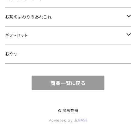
ティーバッグタイプ
玄米茶
30g
すっきり
島根・鳥取のお茶
お茶のまわりのあれこれ
100g
水出し煎茶
島根のお茶
ほうじ茶
▶︎ティーバッグ10個入
フルーティー
九州のお茶
フィルタインボトル
ギフトセット
鳥取のお茶
八女茶
フレーバーティー
ティーバッグ1個入
コクがある
近畿・東海のお茶
急須
煎茶ギフト
おやつ
知覧茶
宇治
その他のお茶
ティーバッグ3個入
香りゆたか
伊勢
茶道具・小物
茶器+お茶ギフト
商品一覧に戻る
屋久島煎茶
健康茶
番茶
ティーバッグ10個入り
西尾
抹茶ギフト
100g
本山
煎茶と干し柿ギフト
© 加島茶舗
Powered by
120g
牧之原