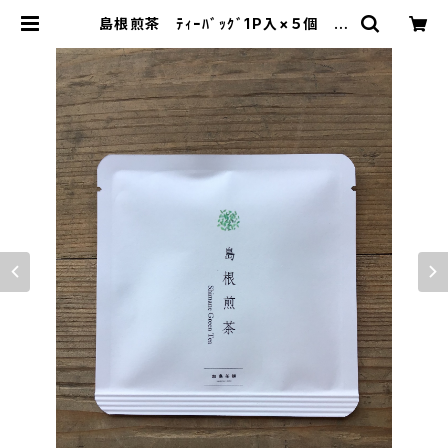
島根煎茶 ﾃｨｰﾊﾞｯｸﾞ1P入×５個
ティーバッグ 個包装 １パック入
り 島根ギフト プレゼント 島根の
お土産に 煎茶 緑茶 日本茶 テ
ィータイム 島根産 | 加島茶舗