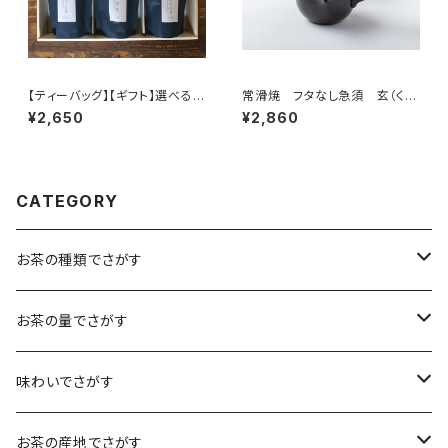
【ティーバッグ】【ギフト】選べる3
常滑焼 フタなし急須 玄（く
個入ティーバッグセット
ろ） 網細かい 深蒸し茶も
¥2,650
¥2,860
対応可 ２８０㎖ 黒色のみ
常滑焼
CATEGORY
お茶の種類でさがす
煎茶
お茶の量でさがす
小袋（12g）
抹茶
70ｇ
味わいでさがす
大袋（70g）
水出し煎茶
12ｇ
まろやか
お茶の産地でさがす