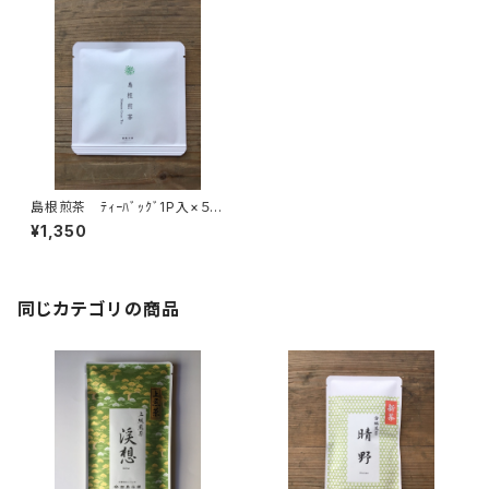
島根煎茶 ﾃｨｰﾊﾞｯｸﾞ1P入×５
個 ティーバッグ 個包装
¥1,350
１パック入り 島根ギフト プレ
ゼント 島根のお土産に 煎
茶 緑茶 日本茶 ティータイ
ム 島根産
同じカテゴリの商品