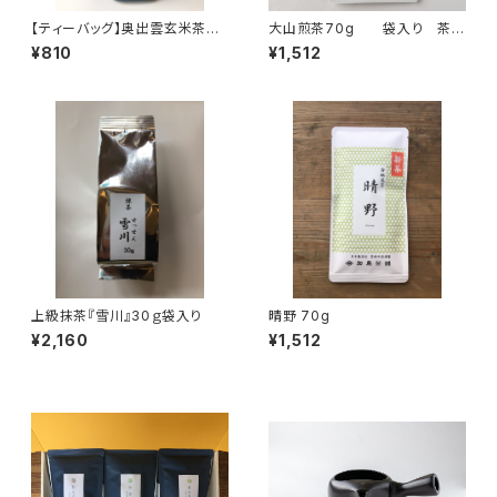
【ティーバッグ】奥出雲玄米茶
大山煎茶70g 袋入り 茶
８個入り チャック付 ティー
葉 ギフト プレゼント 山陰
¥810
¥1,512
バッグ 8パック入り 島根ギフ
のお土産に 煎茶 緑茶 日
ト プレゼント 島根のお土産
本茶 鳥取県産
に 玄米茶 緑茶 日本茶
仁多米使用 ティータイム 島
根産
上級抹茶『雪川』30ｇ袋入り
晴野 70g
¥2,160
¥1,512