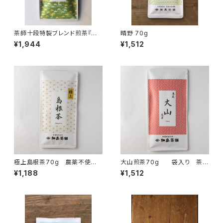
茶師十段特製ブレンド煎茶『渓
晴野 70g
想』70g
¥1,944
¥1,512
極上島根茶70g 農薬不使用
大山煎茶70g 袋入り 茶
茶
葉 ギフト プレゼント 山陰
¥1,188
¥1,512
のお土産に 煎茶 緑茶 日
本茶 鳥取県産