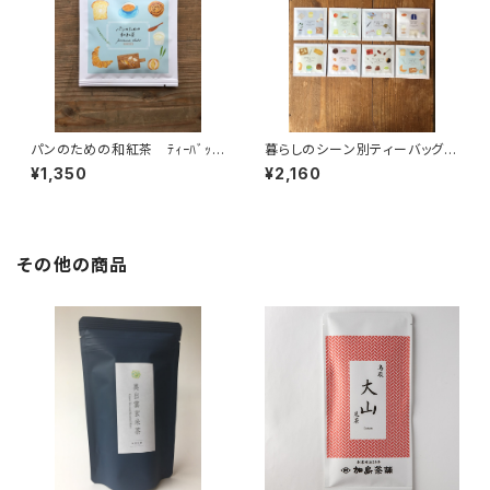
パンのための和紅茶 ﾃｨｰﾊﾞｯ
暮らしのシーン別ティーバッグ１
ｸﾞ1P入×５個 パンと一緒
P入8種類飲み比べセット テ
¥1,350
¥2,160
に 和紅茶 紅茶 ティーバッ
ィーバッグ 個包装 １パック入
グ 個包装 １パック入り ギフ
り ギフト プレゼント 煎茶
ト プレゼント ティータイム
緑茶 ほうじ茶 和紅茶 日本
ペアリング オリジナルのお
茶 ティータイム ペアリン
茶 国内産
グ アソートセット オリジナル
その他の商品
のお茶 ブレンド 国内産